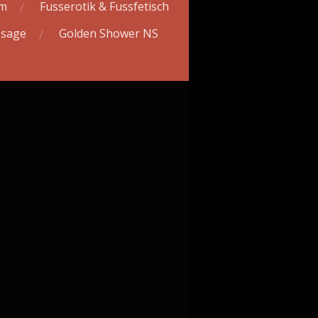
om
Fusserotik & Fussfetisch
ssage
Golden Shower NS