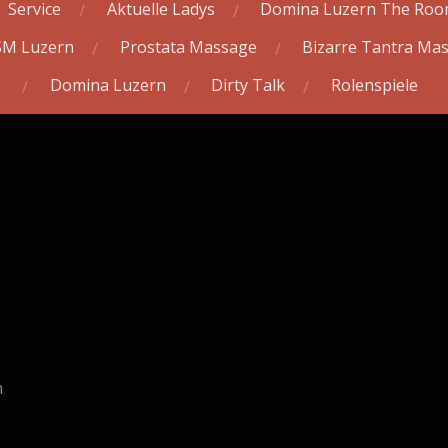
Service
Aktuelle Ladys
Domina Luzern The Ro
M Luzern
Prostata Massage
Bizarre Tantra Ma
Domina Luzern
Dirty Talk
Rolenspiele
m